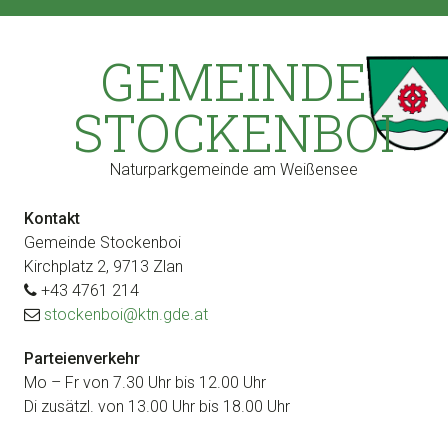
Zur
Zum
Zur
Zur
Hauptnavigation
Inhalt
Seitenspalte
Fußzeile
GEMEINDE
springen
springen
springen
springen
STOCKENBOI
Naturparkgemeinde am Weißensee
Kontakt
Gemeinde Stockenboi
Kirchplatz 2, 9713 Zlan
+43 4761 214
stockenboi@ktn.gde.at
Parteienverkehr
Mo – Fr von 7.30 Uhr bis 12.00 Uhr
Di zusätzl. von 13.00 Uhr bis 18.00 Uhr