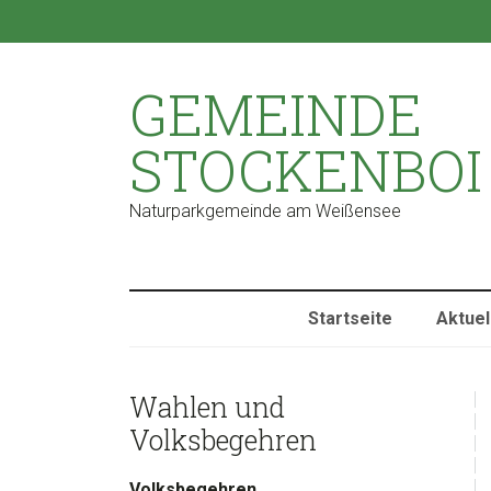
Zur
Zum
Zur
Zur
Hauptnavigation
Inhalt
Seitenspalte
Fußzeile
springen
springen
springen
springen
GEMEINDE
STOCKENBOI
Naturparkgemeinde am Weißensee
Startseite
Aktuel
sidebar
Blog
Wahlen und
Sidebar
Volksbegehren
Volksbegehren