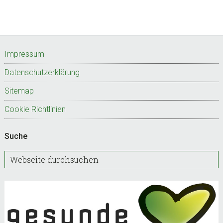
Footer
Impressum
Datenschutzerklärung
Sitemap
Cookie Richtlinien
Suche
W
e
b
s
e
i
t