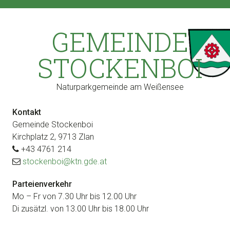
Zur
Zum
Zur
Zur
Hauptnavigation
Inhalt
Seitenspalte
Fußzeile
GEMEINDE
springen
springen
springen
springen
STOCKENBOI
Naturparkgemeinde am Weißensee
Kontakt
Gemeinde Stockenboi
Kirchplatz 2, 9713 Zlan
+43 4761 214
stockenboi@ktn.gde.at
Parteienverkehr
Mo – Fr von 7.30 Uhr bis 12.00 Uhr
Di zusätzl. von 13.00 Uhr bis 18.00 Uhr