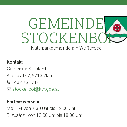
Zur
Zum
Zur
Zur
Hauptnavigation
Inhalt
Seitenspalte
Fußzeile
GEMEINDE
springen
springen
springen
springen
STOCKENBOI
Naturparkgemeinde am Weißensee
Kontakt
Gemeinde Stockenboi
Kirchplatz 2, 9713 Zlan
+43 4761 214
stockenboi@ktn.gde.at
Parteienverkehr
Mo – Fr von 7.30 Uhr bis 12.00 Uhr
Di zusätzl. von 13.00 Uhr bis 18.00 Uhr