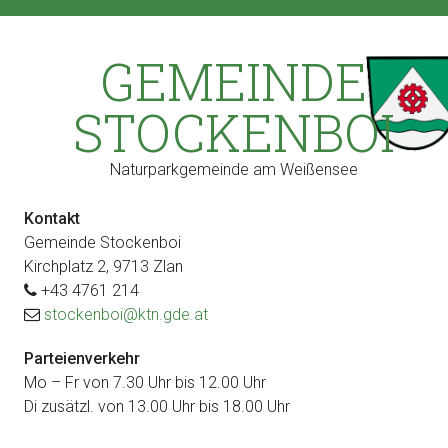
Zur
Zum
Zur
Zur
Hauptnavigation
Inhalt
Seitenspalte
Fußzeile
GEMEINDE
springen
springen
springen
springen
STOCKENBOI
Naturparkgemeinde am Weißensee
Kontakt
Gemeinde Stockenboi
Kirchplatz 2, 9713 Zlan
+43 4761 214
stockenboi@ktn.gde.at
Parteienverkehr
Mo – Fr von 7.30 Uhr bis 12.00 Uhr
Di zusätzl. von 13.00 Uhr bis 18.00 Uhr