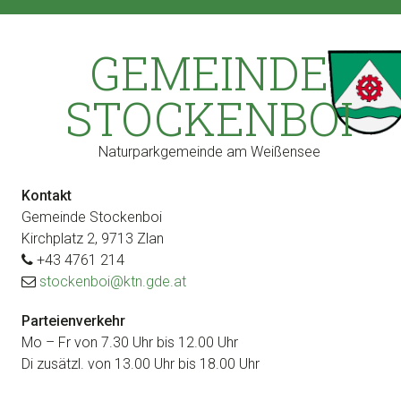
Zur
Zum
Zur
Zur
Hauptnavigation
Inhalt
Seitenspalte
Fußzeile
GEMEINDE
springen
springen
springen
springen
STOCKENBOI
Naturparkgemeinde am Weißensee
Kontakt
Gemeinde Stockenboi
Kirchplatz 2, 9713 Zlan
+43 4761 214
stockenboi@ktn.gde.at
Parteienverkehr
Mo – Fr von 7.30 Uhr bis 12.00 Uhr
Di zusätzl. von 13.00 Uhr bis 18.00 Uhr