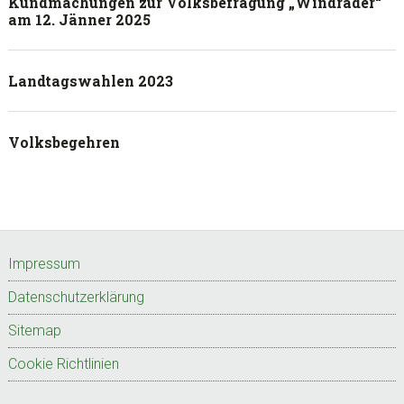
Kundmachungen zur Volksbefragung „Windräder“
am 12. Jänner 2025
Landtagswahlen 2023
Volksbegehren
Footer
Impressum
Datenschutzerklärung
Sitemap
Cookie Richtlinien