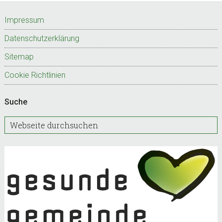
Footer
Impressum
Datenschutzerklärung
Sitemap
Cookie Richtlinien
Suche
W
e
b
s
e
i
t
e
d
u