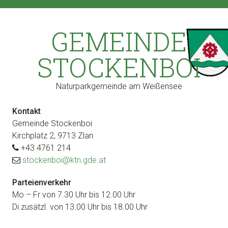
Zur
Zum
Zur
Zur
Hauptnavigation
Inhalt
Seitenspalte
Fußzeile
GEMEINDE
springen
springen
springen
springen
STOCKENBOI
Naturparkgemeinde am Weißensee
Kontakt
Gemeinde Stockenboi
Kirchplatz 2, 9713 Zlan
+43 4761 214
stockenboi@ktn.gde.at
Parteienverkehr
Mo – Fr von 7.30 Uhr bis 12.00 Uhr
Di zusätzl. von 13.00 Uhr bis 18.00 Uhr