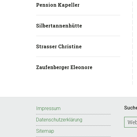
Pension Kapeller
Silbertannenhütte
Strasser Christine
Zaufenberger Eleonore
Footer
Such
Impressum
Datenschutzerklärung
W
e
Sitemap
b