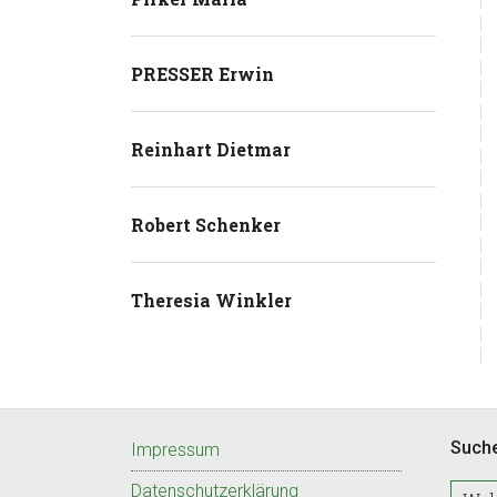
PRESSER Erwin
Reinhart Dietmar
Robert Schenker
Theresia Winkler
Footer
Such
Impressum
Datenschutzerklärung
W